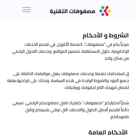
الشروط و الأحكام
مرحباً بكم في “مصفوفات”، المنصة الأقوى في تقديم الخدمات
الإلكترونية، حلول الاستضافة، تصميم المواقع، وخدمات التحول الرقمي
من مكان واحد
إن استخدامك لمنصة وخدمات مصفوفات يعني موافقتك الكاملة على
جميع البنود والشروط الواردة في هذه السياسة، ونحثك على قراءتها بعناية
لضمان فهمك التام لحقوقك وواجباتك.
شكراً لاختياركم “مصفوفات” كشريك تقني لمشروعكم الرقمي. نسعى
دائماً لتقديم أفضل الحلول والخدمات التي ترتقي بتجربتكم وتلبي
طموحاتكم.
الأحكام العامة