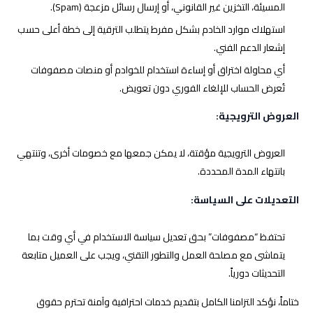
المسيئة، التخزين غير القانوني، أو إرسال رسائل مزعجة (Spam).
استهلاك موارد الخادم بشكل مفرط يتطلب الترقية إلى خطة أعلى حسب
إشعار الدعم الفني.
أي محاولة اختراق أو إساءة استخدام للخوادم أو منصات مصفوفات
تُعرض الحساب للإلغاء الفوري دون تعويض.
العروض الترويجية:
العروض الترويجية مؤقتة، لا يمكن جمعها مع خصومات أخرى، وتنتهي
بانتهاء المدة المحددة.
التعديلات على السياسة:
تحتفظ “مصفوفات” بحق تعديل سياسة الاستخدام في أي وقت بما
يتماشى مع مصلحة العمل والتطور التقني، ويجب على العميل متابعة
التحديثات دورياً.
ختاماً، نؤكد التزامنا الكامل بتقديم خدمات احترافية وآمنة تحترم حقوق