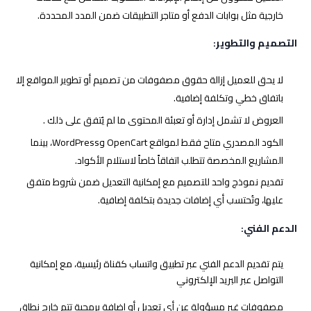
خارجية مثل بوابات الدفع أو متاجر التطبيقات ضمن المدد المحددة.
التصميم والتطوير:
لا يحق للعميل إزالة حقوق مصفوفات من تصميم أو تطوير المواقع إلا
باتفاق خطي وتكلفة إضافية.
العروض لا تشمل إدارة أو تعبئة المحتوى ما لم يُتفق على ذلك .
الكود المصدري متاح فقط لمواقع OpenCart وWordPress، بينما
المشاريع المخصصة تتطلب اتفاقاً خاصاً لاستلام الأكواد.
تقديم نموذج واحد للتصميم مع إمكانية التعديل ضمن شروط متفق
عليها، وتُحتسب أي إضافات جديدة بتكلفة إضافية.
الدعم الفني:
يتم تقديم الدعم الفني عبر تطبيق واتساب كقناة رئيسية، مع إمكانية
التواصل عبر البريد الإلكتروني
مصفوفات غير مسؤولة عن أي تعديل أو إضافة برمجية تتم خارج نطاق