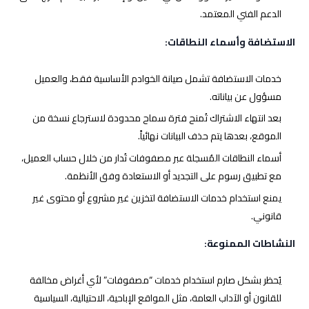
الدعم الفني المعتمد.
الاستضافة وأسماء النطاقات:
خدمات الاستضافة تشمل صيانة الخوادم الأساسية فقط، والعميل
مسؤول عن بياناته.
بعد انتهاء الاشتراك تُمنح فترة سماح محدودة لاسترجاع نسخة من
الموقع، بعدها يتم حذف البيانات نهائياً.
أسماء النطاقات المُسجلة عبر مصفوفات تُدار من خلال حساب العميل،
مع تطبيق رسوم على التجديد أو الاستعادة وفق الأنظمة.
يمنع استخدام خدمات الاستضافة لتخزين غير مشروع أو محتوى غير
قانوني.
النشاطات الممنوعة:
يُحظر بشكل صارم استخدام خدمات “مصفوفات” لأي أغراض مخالفة
للقانون أو الآداب العامة، مثل المواقع الإباحية، الاحتيالية، السياسية