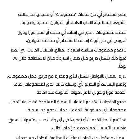
يُمنع استخدام أي من خدمات “مصفوفات” أو منتجاتها بما يخالف
الشريعة الإسلامية، الآداب العامة، أو القوانين المحلية والدولية.
تحتفظ مصفوفات بالحق في إيقاف أي خدمة أو منتج فوراً ودون
تعويض في حال ثبوت إساءة الاستخدام أو مخالفة القوانين.
لا تُقدم مصفوفات سياسة استرداد المبالغ، باستثناء الحالات التي يُذكر
فيها ذلك بشكل صريح مثل ضمان استرداد مبلغ الاستضافة خلال 30
يوماً.
يلتزم العميل بالتواصل بشكل لائق ومحترم مع فريق عمل مصفوفات،
ويُمنع الإساءة أو التجريح بأي وسيلة كانت. يحق لمصفوفات إيقاف
الخدمة فوراً وتحويل الأمر للجهات القانونية عند الحاجة.
جميع الدفعات تُسدّد عبر القنوات الرسمية المعتمدة فقط، ولا تتحمل
مصفوفات أي مسؤولية ناتجة عن عمليات دفع غير رسمية.
قد تتغير أسعار الخدمات أو توفرها في أي وقت حسب متغيرات السوق،
وتُحتسب الأسعار المعتمدة عند إتمام الطلب.
العميل مسؤول عن إتمام الإجراءات المطلوبة للتكامل مع خدمات